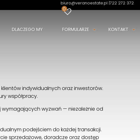
biuro@veranoestate.pl |
722 272 372
0
DLACZEGO MY
FORMULARZE
KONTAKT
klientów indywidualnych oraz inwestorów.
tury współpracy.
ziej wymagających wyzwań — niezależnie od
dualnym podejściem do każdej transakcji.
rcie sprzedażowe, doradcze oraz dostęp