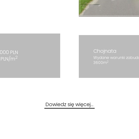
Chojnata
000 PLN
2
Wydane warunki zabudow
0 PLN/m
2
3600m
Dowiedz się więcej…