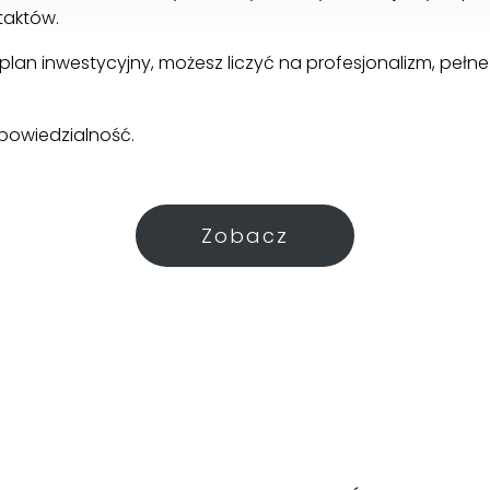
taktów.
lan inwestycyjny, możesz liczyć na profesjonalizm, peł
powiedzialność.
Zobacz
Wars
3 pokoje | 57 m²
Domek góralski 