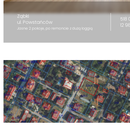
Ząbki
518 
ul. Powstańców
12 9
Jasne 2 pokoje, po remoncie z dużą loggią