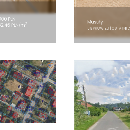
000 PLN
Musuły
2
82,46 PLN/m
0% PROWIZJI | OSTATNI 