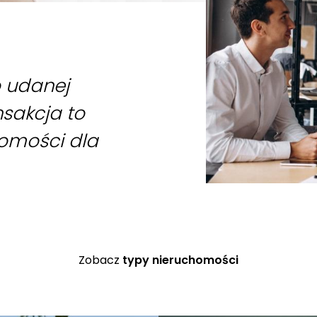
o udanej
nsakcja to
homości dla
Zobacz
typy nieruchomości