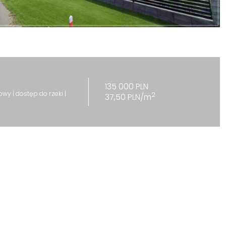
135 000 PLN
y | dostęp do rzeki |
2
37,50 PLN/m