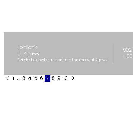
Łomianki
902 
ul. Agawy
1 10
Działka budowlana - centrum Łomianek ul. Agawy
1
...
3
4
5
6
7
8
9
10