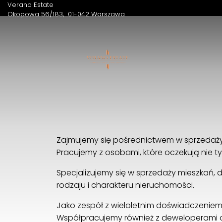
Verano Estate
Okopowa 56/183
01-042 Warszawa
Zajmujemy się pośrednictwem w sprzedaży 
Pracujemy z osobami, które oczekują nie tylk
Specjalizujemy się w sprzedaży mieszkań,
rodzaju i charakteru nieruchomości.
Jako zespół z wieloletnim doświadczeniem
Współpracujemy również z deweloperami o