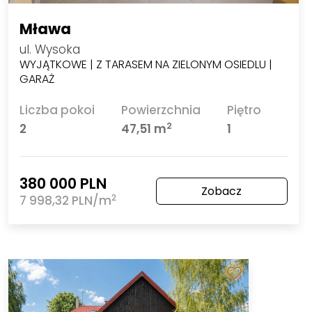
Mława
ul. Wysoka
WYJĄTKOWE | Z TARASEM NA ZIELONYM OSIEDLU |
GARAŻ
Liczba pokoi
Powierzchnia
Piętro
2
2
47,51 m
1
380 000 PLN
Zobacz
2
7 998,32 PLN/m