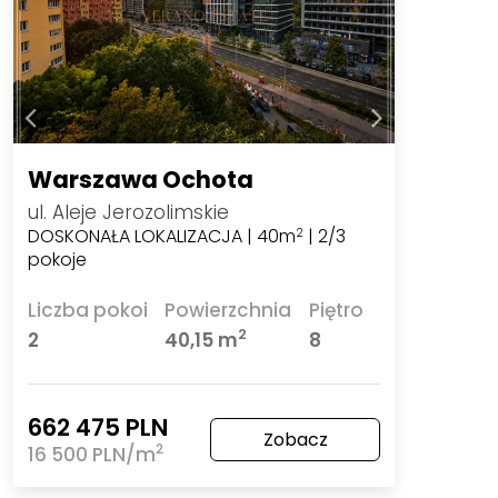
Warszawa Ochota
ul. Aleje Jerozolimskie
DOSKONAŁA LOKALIZACJA | 40m
| 2/3
2
pokoje
Liczba pokoi
Powierzchnia
Piętro
2
2
40,15 m
8
662 475 PLN
Zobacz
2
16 500 PLN/m