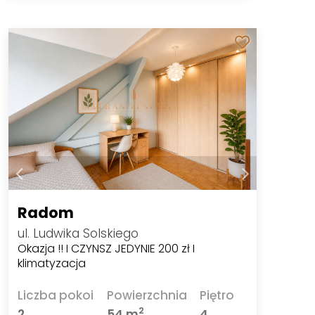
Radom
ul. Ludwika Solskiego
Okazja !! I CZYNSZ JEDYNIE 200 zł I
klimatyzacja
Liczba pokoi
Powierzchnia
Piętro
2
2
54 m
4