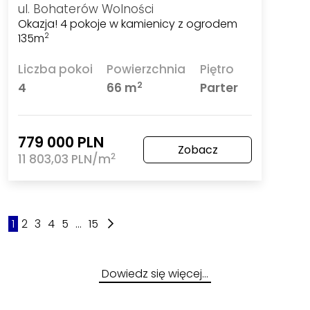
ul. Bohaterów Wolności
Okazja! 4 pokoje w kamienicy z ogrodem
135m
2
Liczba pokoi
Powierzchnia
Piętro
2
4
66 m
Parter
779 000 PLN
Zobacz
2
11 803,03 PLN/m
1
2
3
4
5
...
15
Dowiedz się więcej…