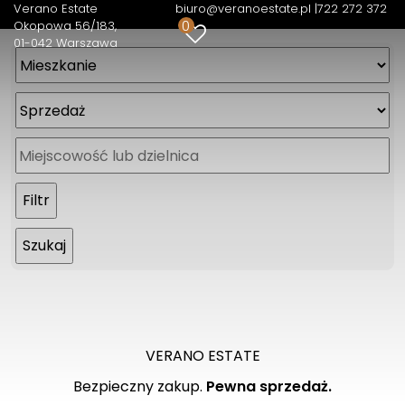
Verano Estate
biuro@veranoestate.pl |
722 272 372
0
Okopowa 56/183
01-042 Warszawa
VERANO ESTATE
Bezpieczny zakup.
Pewna sprzedaż.