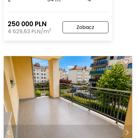
250 000 PLN
Zobacz
2
4 629,63 PLN/m