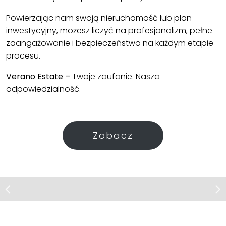
Powierzając nam swoją nieruchomość lub plan
inwestycyjny, możesz liczyć na profesjonalizm, pełne
zaangażowanie i bezpieczeństwo na każdym etapie
procesu.
Verano Estate –
Twoje zaufanie. Nasza
odpowiedzialność.
Zobacz
Mieszkanie | Sprzedaż
Dom | Sprzedaż
Piastów, ul. Bohaterów Wolności
Musuły
0% PROWIZJI | OSTATNI DOSTĘPNY | 5
Okazja! 4 pokoje w kamienicy z
2
ogrodem 135m
pokoi