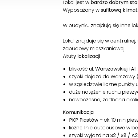
Lokal jest w
bardzo dobrym sta
Wyposażony w
sufitową klima
W budynku znajdują się inne lo
Lokal znajduje się w
centralnej,
zabudowy mieszkaniowej.
Atuty lokalizacji
bliskość
ul. Warszawskiej
i
Al
szybki dojazd do Warszawy 
w sąsiedztwie liczne punkty
duże natężenie ruchu pieszyc
nowoczesna, zadbana okolica 
Komunikacja
PKP Piastów
– ok. 10 min pies
liczne linie autobusowe w b
szybki wyjazd na
S2 / S8 / A2