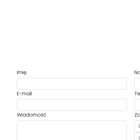
Imię
Na
E-mail
Te
Wiadomość
Za