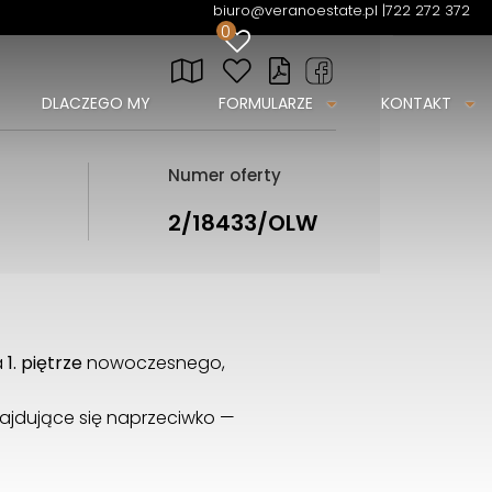
biuro@veranoestate.pl |
722 272 372
0
DLACZEGO MY
FORMULARZE
KONTAKT
Numer oferty
2/18433/OLW
a
1. piętrze
nowoczesnego,
najdujące się naprzeciwko —