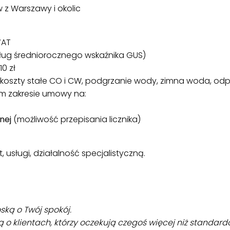
 z Warszawy i okolic
VAT
dług średniorocznego wskaźnika GUS)
10 zł
O, koszty stałe CO i CW, podgrzanie wody, zimna woda, o
m zakresie umowy na:
nej
(możliwość przepisania licznika)
, usługi, działalność specjalistyczną.
ską o Twój spokój.
 o klientach, którzy oczekują czegoś więcej niż standar