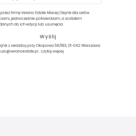
ez firmę Verano Estate Maciej Olejnik dla celów
iami, jednocześnie potwierdzam, iż zostałem
anych do ich edycji lub usunięcia.
jnik z siedzibą przy Okopowa 56/183, 01-042 Warszawa
biuro@veranoestate.pl…
czytaj więcej