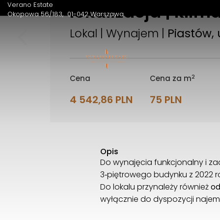
lokalizacja | kli
Verano Estate
Okopowa 56/183
01-042 Warszawa
Lokal | Wynajem |
Piastów, u
2
Cena
Cena za m
4 542,86 PLN
75 PLN
Opis
Do wynajęcia funkcjonalny i 
3‑piętrowego budynku z 2022 ro
Do lokalu przynależy również
od
wyłącznie do dyspozycji najem