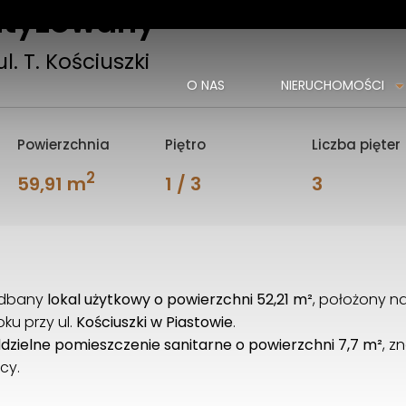
matyzowany
l. T. Kościuszki
O NAS
NIERUCHOMOŚCI
Powierzchnia
Piętro
Liczba pięter
2
59,91 m
1 / 3
3
zadbany
lokal użytkowy o powierzchni 52,21 m²
, położony n
ku przy ul.
Kościuszki w Piastowie
.
dzielne pomieszczenie sanitarne o powierzchni 7,7 m²
, z
cy.