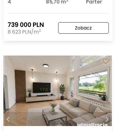
2
4
85,70 m
Parter
739 000 PLN
Zobacz
2
8 623 PLN/m