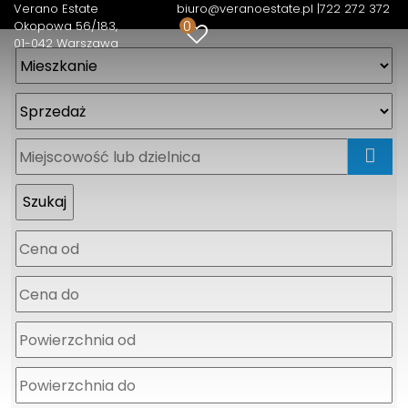
Verano Estate
biuro@veranoestate.pl |
722 272 372
0
Okopowa 56/183
01-042 Warszawa
mapa