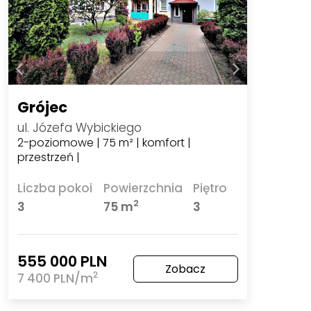
Grójec
ul. Józefa Wybickiego
2-poziomowe | 75 m² | komfort |
przestrzeń |
Liczba pokoi
Powierzchnia
Piętro
2
3
75 m
3
555 000 PLN
Zobacz
2
7 400 PLN/m