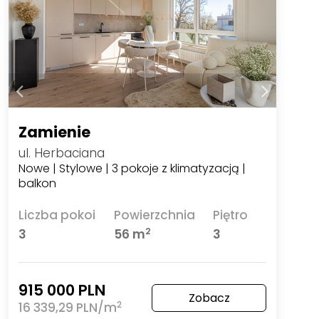
Zamienie
ul. Herbaciana
Nowe | Stylowe | 3 pokoje z klimatyzacją |
balkon
Liczba pokoi
Powierzchnia
Piętro
2
3
56 m
3
915 000 PLN
Zobacz
2
16 339,29 PLN/m