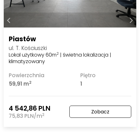
Piastów
ul. T. Kościuszki
Lokal użytkowy 60m
| świetna lokalizacja |
2
klimatyzowany
Powierzchnia
Piętro
2
59,91 m
1
4 542,86 PLN
Zobacz
2
75,83 PLN/m