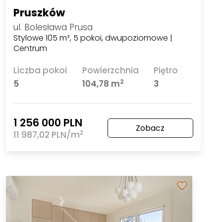
Pruszków
ul. Bolesława Prusa
Stylowe 105 m², 5 pokoi, dwupoziomowe |
Centrum
Liczba pokoi
Powierzchnia
Piętro
2
5
104,78 m
3
1 256 000 PLN
Zobacz
2
11 987,02 PLN/m