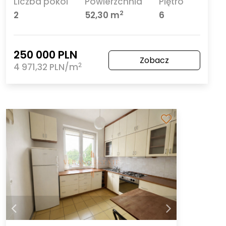
Liczba pokoi
Powierzchnia
Piętro
2
2
52,30 m
6
250 000 PLN
Zobacz
2
4 971,32 PLN/m