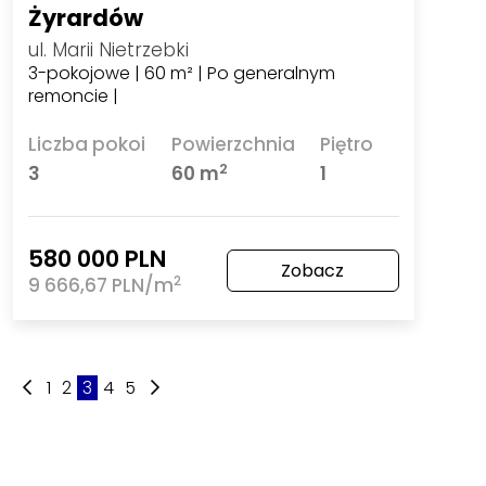
Żyrardów
ul. Marii Nietrzebki
3-pokojowe | 60 m² | Po generalnym
remoncie |
Liczba pokoi
Powierzchnia
Piętro
2
3
60 m
1
580 000 PLN
Zobacz
2
9 666,67 PLN/m
1
2
3
4
5